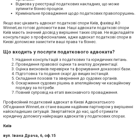
Відмова у реєстрації податкових накладних
, що може
зупинити бізнес-процеси.
Кримінальне провадження щодо податкових правопорушень.
Якщо вас цікавить адвокат податкові спори Київ, фахівці АО
WinnerLex готові допомогти вам. Наші адвокати податкові спори
Київ мають значний досвід у вирішенні таких справ. Не відкладайте
консультацію з професіоналами, адже адвокат податкові спори в
Києві допоможе захистити ваші права та бізнес.
Що входить у послуги податкового адвоката?
Надання консультацій з податкових та юридичних питань.
Проведення правової оцінки та аналізу документації.
Оцінка висновків перевірки та формування доказової бази.
Підготовка та подання скарг до вищих інстанцій.
Складання позовів та звернення до судових органів.
Оскарження судових рішень в апеляційному чи касаційному
порядку за потреби.
Повний супровід на етапі виконавчого провадження.
Професійний податковий адвокат в Києві Адвокатського
Об'єднання WinnerLex стане вашим надійним партнером у вирішенні
найскладніших ситуацій. Звертайтеся до нас, щоб отримати
юридичну допомогу найкращих адвокатів у податкових спорах.
Київ
вул. Івана Драча, 6, оф.15